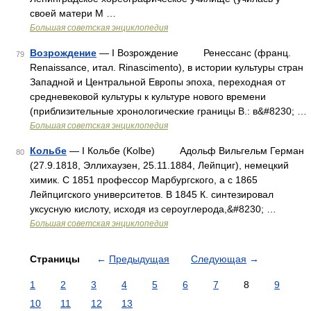
своей матери М …
Большая советская энциклопедия
Возрождение
— I Возрождение Ренессанс (франц.
79
Renaissance, итал. Rinascimento), в истории культуры стран
Западной и Центральной Европы эпоха, переходная от
средневековой культуры к культуре нового времени
(приблизительные хронологические границы В.: в&#8230; …
Большая советская энциклопедия
Кольбе
— I Кольбе (Kolbe) Адольф Вильгельм Герман
80
(27.9.1818, Эллихаузен, 25.11.1884, Лейпциг), немецкий
химик. С 1851 профессор Марбургского, а с 1865
Лейпцигского университетов. В 1845 К. синтезировал
уксусную кислоту, исходя из сероуглерода,&#8230; …
Большая советская энциклопедия
Страницы
←
Предыдущая
Следующая
→
1
2
3
4
5
6
7
8
9
10
11
12
13