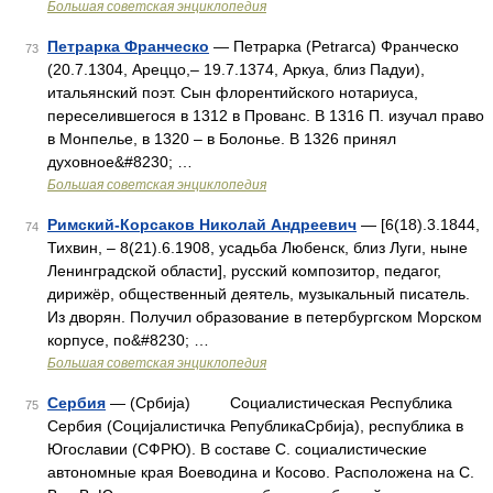
Большая советская энциклопедия
Петрарка Франческо
— Петрарка (Petrarca) Франческо
73
(20.7.1304, Ареццо,‒ 19.7.1374, Аркуа, близ Падуи),
итальянский поэт. Сын флорентийского нотариуса,
переселившегося в 1312 в Прованс. В 1316 П. изучал право
в Монпелье, в 1320 ‒ в Болонье. В 1326 принял
духовное&#8230; …
Большая советская энциклопедия
Римский-Корсаков Николай Андреевич
— [6(18).3.1844,
74
Тихвин, ‒ 8(21).6.1908, усадьба Любенск, близ Луги, ныне
Ленинградской области], русский композитор, педагог,
дирижёр, общественный деятель, музыкальный писатель.
Из дворян. Получил образование в петербургском Морском
корпусе, по&#8230; …
Большая советская энциклопедия
Сербия
— (Србиja) Социалистическая Республика
75
Сербия (Социjaлистичка РепубликаСрбиja), республика в
Югославии (СФРЮ). В составе С. социалистические
автономные края Воеводина и Косово. Расположена на С.