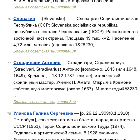
В. и В. Югославии, главным образом в бассейна …
Большая советская энциклопедия
Словакия
— (Slovensko) Словацкая Социалистическая
76
Республика (ССР; Slovenska socialisticka republika),
республика в составе Чехословакии (ЧССР). Расположена в
восточной части страны. Площадь 49 тыс. км2. Население
4,72 млн. человек (оценка на 1&#8230; …
Большая советская энциклопедия
Страдивари Антонио
— Страдивари, Страдивариус
77
(Stradivari, Stradivarius) Антонио [возможно, 1643 (или 1648,
1649), Кремона, ‒ 18.12.1737, там же], итальянский
скрипичный мастер. Ученик Н. Амати. Открыл в Кремоне
собственную мастерскую (около 1667). Многие годы&#8230;
…
Большая советская энциклопедия
Уланова Галина Сергеевна
— [р. 26.12.1909(8.1.1910),
78
Петербург], советская артистка балета, народная артистка
СССР (1951), Герой Социалистического Труда (1974).
Родилась в артистической семье. В 1928 окончила
Ленинградское хореографическое училище (училась у