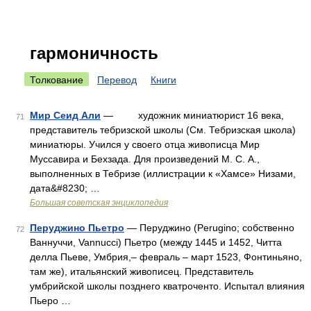
гармоничность
Толкование
Перевод
Книги
Мир Сеид Али
— художник миниатюрист 16 века,
71
представитель тебризской школы (См. Тебризская школа)
миниатюры. Учился у своего отца живописца Мир
Муссавира и Бехзада. Для произведений М. С. А.,
выполненных в Тебризе (иллистрации к «Хамсе» Низами,
дата&#8230; …
Большая советская энциклопедия
Перуджино Пьетро
— Перуджино (Perugino; собственно
72
Ваннуччи, Vannucci) Пьетро (между 1445 и 1452, Читта
делла Пьеве, Умбрия,‒ февраль ‒ март 1523, Фонтиньяно,
там же), итальянский живописец. Представитель
умбрийской школы позднего кватроченто. Испытал влияния
Пьеро …